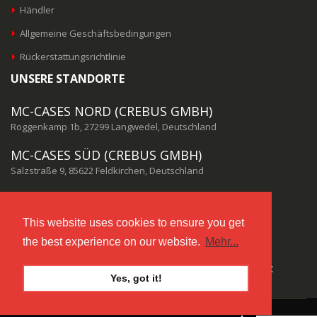
Händler
Allgemeine Geschäftsbedingungen
Rückerstattungsrichtlinie
UNSERE STANDORTE
MC-CASES NORD (CREBUS GMBH)
Roggenkamp 1b, 27299 Langwedel, Deutschland
MC-CASES SÜD (CREBUS GMBH)
Salzstraße 9, 85622 Feldkirchen, Deutschland
MC-CASES USA
1120 LINCOLN CT, CAPE CORAL, FL 33904-5937, USA
This website uses cookies to ensure you get
the best experience on our website.
Mehr...
UNSEREN KUNDENSERVICE ERREICHEN SIE HIER:
Yes, got it!
info@mc-cases.com
oder per Telefon: +49 4232 416 9998