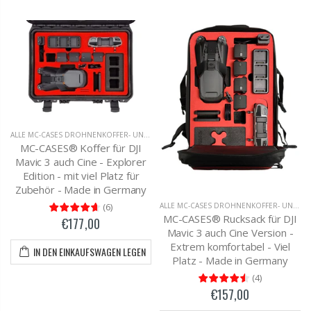
ALLE MC-CASES DROHNENKOFFER- UND RUCKSÄCKE
,
DJI MAVIC 3 TRANSPORTKOFFER
MC-CASES® Koffer für DJI
Mavic 3 auch Cine - Explorer
Edition - mit viel Platz für
Zubehör - Made in Germany
(
6
)
ALLE MC-CASES DROHNENKOFFER- UND RUCKSÄCKE
MC-CASES® Rucksack für DJI
€177,00
Mavic 3 auch Cine Version -
Extrem komfortabel - Viel
IN DEN EINKAUFSWAGEN LEGEN
Platz - Made in Germany
(
4
)
€157,00