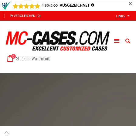
✕
VERGLEICHEN
(0)
LINKS
0
Stück im Warenkorb
Startseite