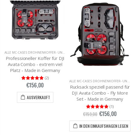
ALLE MC-CASES DROHNENKOFFER- UND RUCKSÄCKE
,
DJI AVATA
Professioneller Koffer für DJI
Avata Combo - extrem viel
Platz - Made in Germany
(
2
)
ALLE MC-CASES DROHNENKOFFER- UND RUCKSÄCKE
€156,00
Rucksack speziell passend für
DJI Avata Combo - Fly More
AUSVERKAUFT
Set - Made in Germany
(
1
)
€156,00
€159,00
IN DEN EINKAUFSWAGEN LEGEN