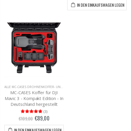
IN DEN EINKAUFSWAGEN LEGEN
ALLE MC-CASES DROHNENKOFFER- UND RUCKSÄCKE
,
DJI MAVIC 3 TRANSPORTKOFFER
MC-CASES Koffer für DJI
Mavic 3 - Kompakt Edition - In
Deutschland hergestellt
(
3
)
€89,00
€109,00
IN DEN EINKAUFSWAGEN LEGEN