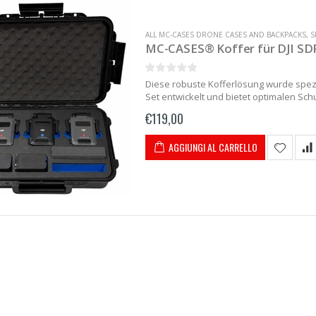
ALL MC-CASES DRONE CASES AND BACKPACKS
,
S
MC-CASES® Koffer für DJI S
Diese robuste Kofferlösung wurde spezi
Set entwickelt und bietet optimalen Sc
am Filmset oder im Drohnenbetrieb. Der 
€119,00
AGGIUNGI AL CARRELLO