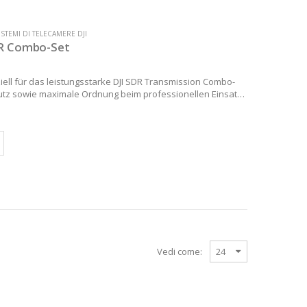
ISTEMI DI TELECAMERE DJI
DR Combo-Set
ell für das leistungsstarke DJI SDR Transmission Combo-
hutz sowie maximale Ordnung beim professionellen Einsatz
Koffer...
Vedi come: