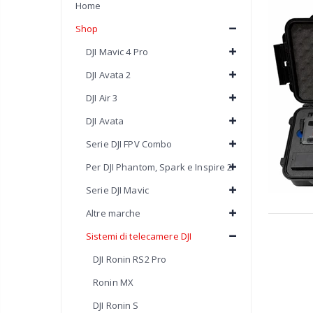
Home
Shop
DJI Mavic 4 Pro
DJI Avata 2
DJI Air 3
DJI Avata
Serie DJI FPV Combo
Per DJI Phantom, Spark e Inspire 2
Serie DJI Mavic
Altre marche
Sistemi di telecamere DJI
DJI Ronin RS2 Pro
Ronin MX
DJI Ronin S