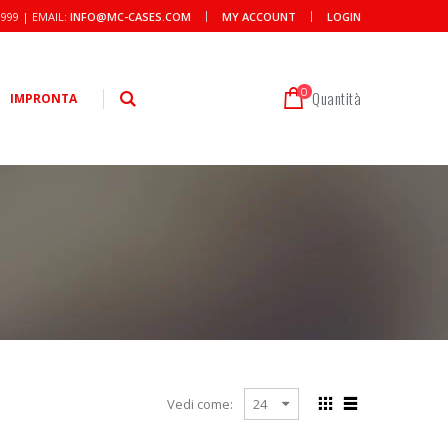
9999 | EMAIL:
INFO@MC-CASES.COM
MY ACCOUNT
LOGIN
0
Quantità
IMPRONTA
Vedi come: