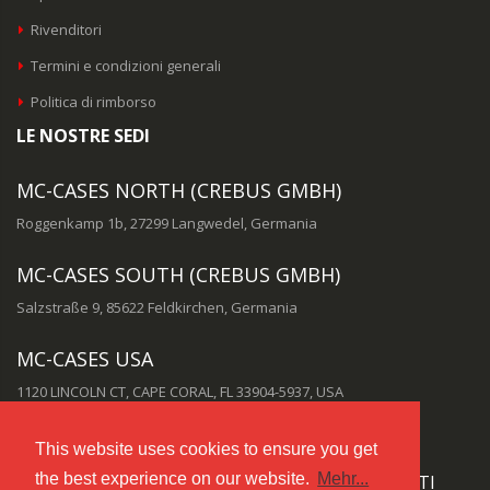
Rivenditori
Termini e condizioni generali
Politica di rimborso
LE NOSTRE SEDI
MC-CASES NORTH (CREBUS GMBH)
Roggenkamp 1b, 27299 Langwedel, Germania
MC-CASES SOUTH (CREBUS GMBH)
Salzstraße 9, 85622 Feldkirchen, Germania
MC-CASES USA
1120 LINCOLN CT, CAPE CORAL, FL 33904-5937, USA
This website uses cookies to ensure you get
the best experience on our website.
Mehr...
PUOI RAGGIUNGERE IL NOSTRO SERVIZIO CLIENTI