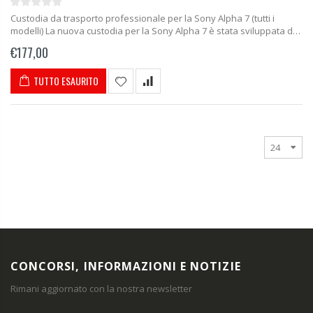
Custodia da trasporto professionale per la Sony Alpha 7 (tutti i
modelli) La nuova custodia per la Sony Alpha 7 è stata sviluppata da
MC-CASES appositamente per l'Alpha 7 e...
€177,00
TUTTO ESAURITO
CONCORSI, INFORMAZIONI E NOTIZIE
Rimani aggiornato con la nostra newsletter