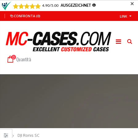
✕
CONFRONTA
(0)
LINK
0
Quantità
Homepage
DJI Ronis SC