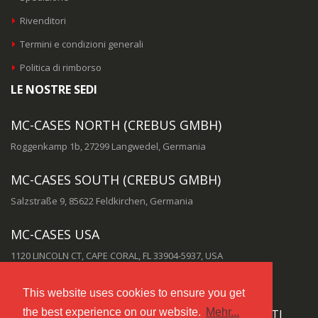
Rivenditori
Termini e condizioni generali
Politica di rimborso
LE NOSTRE SEDI
MC-CASES NORTH (CREBUS GMBH)
Roggenkamp 1b, 27299 Langwedel, Germania
MC-CASES SOUTH (CREBUS GMBH)
Salzstraße 9, 85622 Feldkirchen, Germania
MC-CASES USA
1120 LINCOLN CT, CAPE CORAL, FL 33904-5937, USA
This website uses cookies to ensure you get
the best experience on our website.
Mehr...
PUOI RAGGIUNGERE IL NOSTRO SERVIZIO CLIENTI