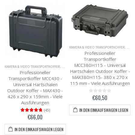
KAMERA & VIDEO TRANSPORTKOFFER
,
OUTD
Professioneller
Transportkoffer
MCC380H115 - Universal
KAMERA & VIDEO TRANSPORTKOFFER
,
MC-CASES UNIVERSAL TRANSPORTKOFFER
Hartschalen Outdoor Koffer -
Professioneller
MAX380H115- 380 x 270 x
Transportkoffer MCC430 -
115 mm - Viele Ausführungen
Universal Hartschalen
Outdoor Koffer - MAX430 -
426 x 290 x 159mm - Viele
€60,50
Ausführungen
IN DEN EINKAUFSWAGEN LEGEN
(
45
)
€66,00
IN DEN EINKAUFSWAGEN LEGEN