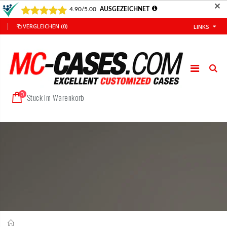
✕
VERGLEICHEN
(0)
LINKS
0
Stück im Warenkorb
Startseite