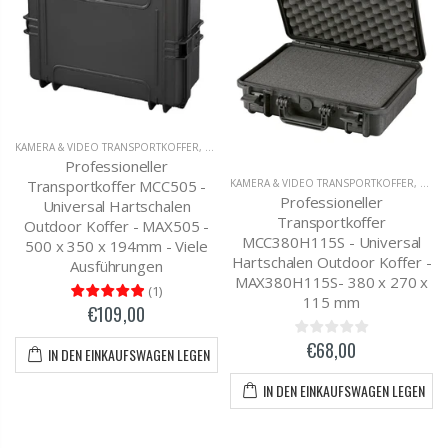
KAMERA & VIDEO TRANSPORTKOFFER
,
MC-CASES UNIVERSAL TRANSPORTKOFFER
Professioneller
Transportkoffer MCC505 -
KAMERA & VIDEO TRANSPORTKOFFER
,
OUTD
Professioneller
Universal Hartschalen
Transportkoffer
Outdoor Koffer - MAX505 -
MCC380H115S - Universal
500 x 350 x 194mm - Viele
Hartschalen Outdoor Koffer -
Ausführungen
MAX380H115S- 380 x 270 x
(
1
)
115 mm
€109,00
€68,00
IN DEN EINKAUFSWAGEN LEGEN
IN DEN EINKAUFSWAGEN LEGEN