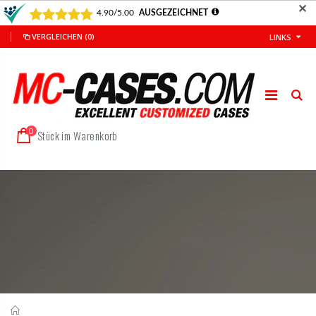
✕
VERGLEICHEN
(0)
LINKS
0
Stück im Warenkorb
Startseite