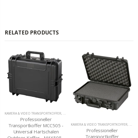
RELATED PRODUCTS
KAMERA & VIDEO TRANSPORTKOFFER
,
MC-CASES UNIVERSAL TRANSPORTKOFFER
Professioneller
Transportkoffer MCC505 -
KAMERA & VIDEO TRANSPORTKOFFER
,
OUTD
Professioneller
Universal Hartschalen
Transportkoffer
Outdoor Koffer - MAX505 -