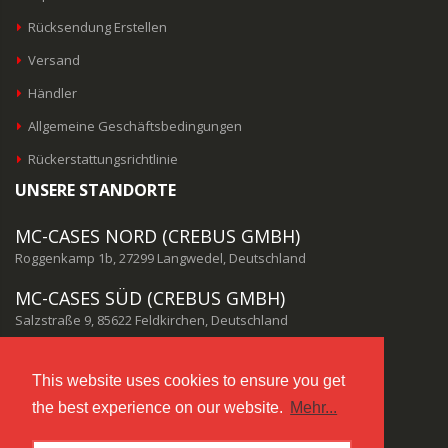
Rücksendung Erstellen
Versand
Händler
Allgemeine Geschäftsbedingungen
Rückerstattungsrichtlinie
UNSERE STANDORTE
MC-CASES NORD (CREBUS GMBH)
Roggenkamp 1b, 27299 Langwedel, Deutschland
MC-CASES SÜD (CREBUS GMBH)
Salzstraße 9, 85622 Feldkirchen, Deutschland
MC-CASES USA
This website uses cookies to ensure you get
1120 LINCOLN CT, CAPE CORAL, FL 33904-5937, USA
the best experience on our website.
Mehr...