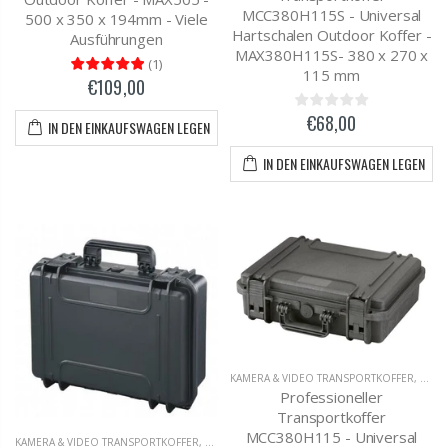
MCC380H115S - Universal
500 x 350 x 194mm - Viele
Hartschalen Outdoor Koffer -
Ausführungen
MAX380H115S- 380 x 270 x
(
1
)
115 mm
€109,00
€68,00
IN DEN EINKAUFSWAGEN LEGEN
IN DEN EINKAUFSWAGEN LEGEN
KAMERA & VIDEO TRANSPORTKOFFER
,
OUTD
Professioneller
Transportkoffer
MCC380H115 - Universal
KAMERA & VIDEO TRANSPORTKOFFER
,
MC-CASES UNIVERSAL TRANSPORTKOFFER